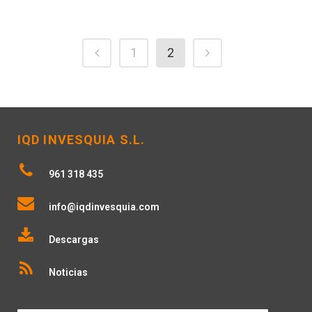
1
2
IQD INVESQUIA S.L.
961 318 435
info@iqdinvesquia.com
Descargas
Noticias