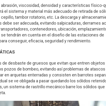
 abrasión, viscosidad, densidad y características físico-
á el sistema y material más adecuado de retirada de sólid
lo, cepillo, tambor rotatorio, etc. La descarga y almacenami
os debe ser adecuada, evitando salpicaduras, derrames ac
 transportadores, contenedores, ubicación, emplazamient
 se tendrán en cuenta en el diseño de las estaciones de
ara conseguir, eficacia, seguridad y rendimiento.
ÁTICAS
s de desbaste de gruesos que evitan que entren objetos 
los pozos de bombeo, evitando así problemas de atascos
lar en arquetas enterradas y consisten en barrotes separ
dual se ve obligada a pasar quedando los sólidos retenido
s, un sistema de rastrillo mecánico barre los sólidos qu
eta.