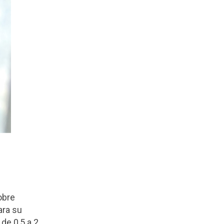
obre
ara su
de 0,5 a 2