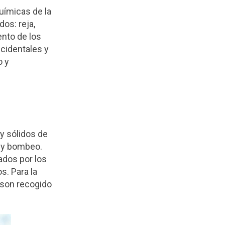
químicas de la
os: reja,
ento de los
cidentales y
o y
y sólidos de
 y bombeo.
ados por los
s. Para la
e son recogido