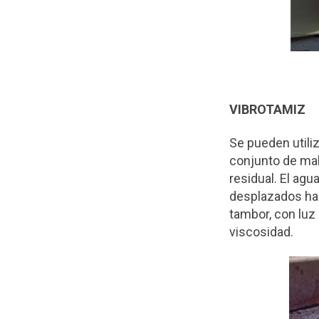
VIBROTAMIZ
Se pueden utili
conjunto de mal
residual. El agu
desplazados hac
tambor, con luz
viscosidad.