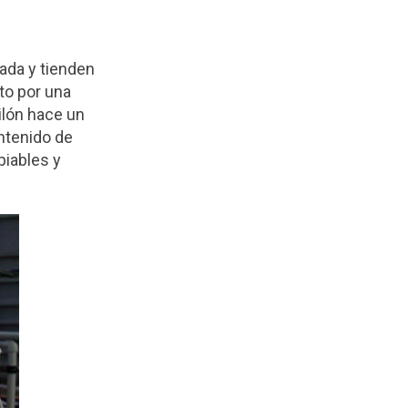
ada y tienden
sto por una
ilón hace un
ontenido de
piables y