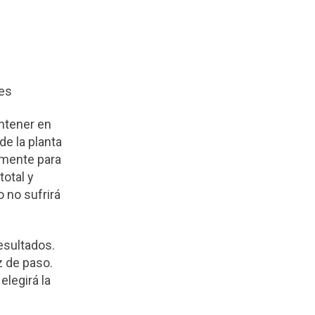
coloidales
antener en
de la planta
lmente para
total y
 no sufrirá
esultados.
z de paso.
elegirá la