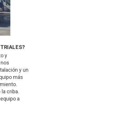
STRIALES?
to y
 nos
talación y un
equipo más
amiento.
la criba.
 equipo a