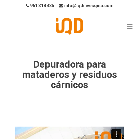
961 318 435
info@iqdinvesquia.com
Depuradora para
mataderos y residuos
cárnicos