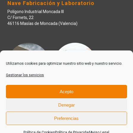
Nave Fabricación y Laboratorio
Polígono Industrial Moncada III
C/ Fornets, 22
46116 Masías de Moncada (Valencia)
Utilizamos cookies para optimizar nuestro sitio web y nuestro servicio.
Gestionar los servicios
Acepto
Denegar
Preferencias
© 2022 IQD Invesquia S.L. Todos los derechos reservados.
Política de Privacidad
Aviso Legal
Política de Cookies
Política de Privacidad
Aviso Legal