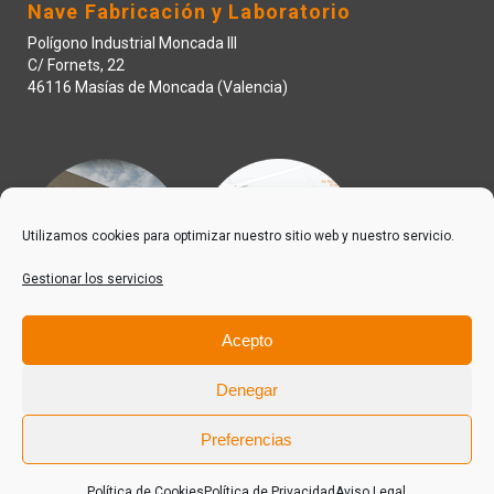
Nave Fabricación y Laboratorio
Polígono Industrial Moncada III
C/ Fornets, 22
46116 Masías de Moncada (Valencia)
Utilizamos cookies para optimizar nuestro sitio web y nuestro servicio.
Gestionar los servicios
Acepto
Denegar
Preferencias
© 2022 IQD Invesquia S.L. Todos los derechos reservados.
Política de Privacidad
Aviso Legal
Política de Cookies
Política de Privacidad
Aviso Legal